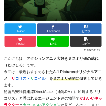
Twitter
Facebook
はてブ
Pocket
LINE
コピー
2022.08.15
こんにちは、
アクションアニメ大好きミスミリ研の武代
（たけしろ）
です。
今回は、最近おすすめされた
A-1 Picturesオリジナルアニ
メ
「
リ
コリス・
リ
コイル
」を
ミスミリ研
的に
研究していき
ます
。
秘密治安維持組織DirectAtack（通称DA）に所属する
「リ
コリス」と呼ばれるエージェント
達の物語で
かわいいキャ
ラクター
と
カッコいいアクション
が見どころのアニメで