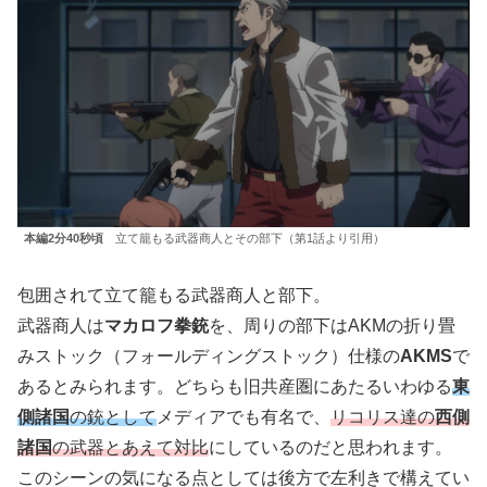
本編2分40秒頃
立て籠もる武器商人とその部下（第1話より引用）
包囲されて立て籠もる武器商人と部下。
武器商人は
マカロフ拳銃
を、周りの部下はAKMの折り畳
みストック（フォールディングストック）仕様の
AKMS
で
あるとみられます。どちらも旧共産圏にあたるいわゆる
東
側諸国
の銃として
メディアでも有名で、
リコリス達の
西側
諸国
の武器とあえて対比
にしているのだと思われます。
このシーンの気になる点としては後方で左利きで構えてい