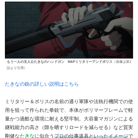
もう一人の主人公たきなのハンドガン M&Pミリタリーアンドポリス
（画像は第1
話より引用）
たきなの銃の詳しい説明はこちら
ミリタリー＆ポリスの名前の通り軍隊や法執行機関での使
用を狙って作られた拳銃で、本体がポリマーフレームで軽
量かつ過酷な環境に耐える堅牢制。大容量マガジンによる
継戦能力の高さ（隙を晒すリロードを減らせる）など質実
剛健な
たきな
に似合う
プロの仕事道具といったイメージ
で