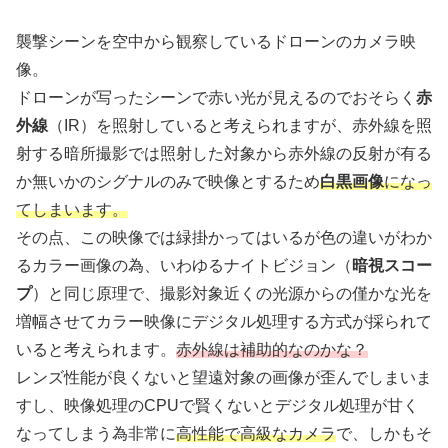
襲撃シーンを空中から観察しているドローンのカメラ映
像。
ドローンが写ったシーンで赤い光が見えるのでおそらく
赤
外線
（IR）を照射していると考えられますが、赤外線を照
射する暗所撮影では照射した対象から赤外線の反射が有る
か無いかのシグナルのみで映像とするため
白黒画像
になっ
てしまいます。
その点、この映像では緑掛かってはいるが色の違いがわか
るカラー画像の為、いわゆるナイトビジョン（
暗視スコー
プ
）と同じ原理で、撮影対象近くの光源からの僅かな光を
増幅させてカラー映像にデジタル処理する方式が採られて
いると考えられます。
赤外線は補助的なのかな？
レンズ性能が良くないと望遠対象の画像が歪んでしまいま
すし、映像処理のCPUで賢くないとデジタル処理が甘く
なってしまう為非常に
高性能で高級なカメラ
で、しかもそ