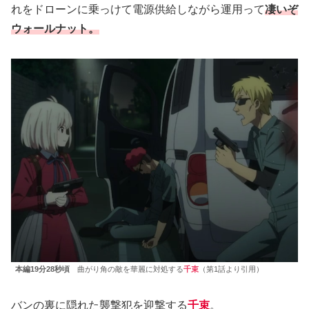
れをドローンに乗っけて電源供給しながら運用って
凄いぞ
ウォールナット。
本編19分28秒頃
曲がり角の敵を華麗に対処する
千束
（第1話より引用）
バンの裏に隠れた襲撃犯を迎撃する
千束
。