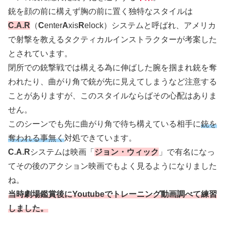
銃を顔の前に構えず胸の前に置く独特なスタイルは
C.A.R
（
C
enter
A
xis
R
elock）システムと呼ばれ、アメリカ
で射撃を教えるタクティカルインストラクターが考案した
とされています。
閉所での銃撃戦では構える為に伸ばした腕を掴まれ銃を奪
われたり、曲がり角で銃が先に見えてしまうなど注意する
ことがありますが、このスタイルならばその心配はありま
せん。
このシーンでも先に曲がり角で待ち構えている相手に
銃を
奪われる事無く
対処できています。
C.A.R
システムは映画「
ジョン・ウィック
」で有名になっ
てその後のアクション映画でもよく見るようになりました
ね。
当時劇場鑑賞後にYoutubeでトレーニング動画調べて練習
しました。