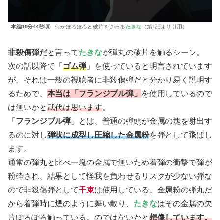
本編19分44秒頃
何かぽろぽろと破片をさわる
たきな
（第1話より引用）
非殺傷弾だ
と言って
たきな
が弾丸の破片を触るシーン。
次の話以降で「
ゴム弾
」を使っていると明言されています
が、それは一般の視聴者に非殺傷弾だと分かり易く説明す
るためで、
本当は「フランジブル弾」
を使用しているので
は無いかと
武代は思います
。
「
フランジブル弾
」とは、普通の弾頭が金属の塊を射出す
るのに対し
弾状に成型し圧縮した金属粉
を弾として飛ばし
ます。
通常の弾丸と比べ一塊の金属で無いため着弾の衝撃で弾が
粉砕され、結果として怪我を負わせるリスクが少ない弾な
ので非殺傷弾として
千束
は使用している。金属粉の弾丸だ
から着弾時に煙のように舞い散り、
たきな
はその金属の欠
片ぽろぽろ触っている。のではないかと
想像しています。