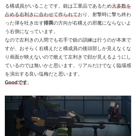
る構成員がいることです。銃は工業品であるため
大多数を
占める右利きに合わせて作られて
おり、射撃時に撃ち終わ
った弾を吐き出す
排莢
の方向が右構えの邪魔にならないよ
う右側になっています。
なので左利きの人間でも右手で銃の訓練は行うのが本来で
すが、おそらく右構えだと構成員の後頭部しか見えなくな
り画面が映えないので敢えて左利きで顔が見えるようにし
ているのでは無いかと思います。リアルだけでなく臨場感
を演出する良い塩梅だと思います。
Goodです
。