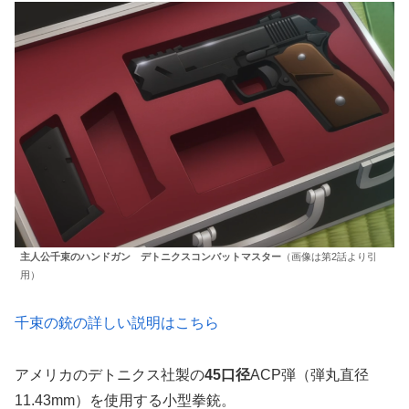
主人公千束のハンドガン デトニクスコンバットマスター
（画像は第2話より引
用）
千束の銃の詳しい説明はこちら
アメリカのデトニクス社製の
45口径
ACP弾（弾丸直径
11.43mm）を使用する小型拳銃。