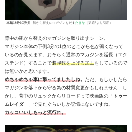
本編18分10秒頃
鞄から替えのマガジンをだす
たきな
（第1話より引用）
背中の鞄から替えのマガジンを取り出すシーン。
マガジン本体の下側3分の1位のとこから色が濃くなって
いるのが見えます。おそらく通常のマガジンを延長（エク
ステンド）することで
装弾数を上げる加工
をしているので
は無いかと思います。
めちゃめちゃ車に撃ってましたしね
。
ただ、もしかしたら
マガジンを落下から守る為の材質変更かもしれません…し
かし、背中のリュックからリロードって映画版の「
トゥー
ムレイダ
ー」で見たぐらいしか記憶にないですね。
カッコいいしもっと流行れ。