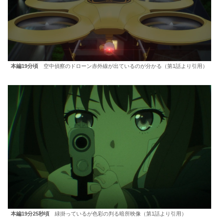
本編19分頃
空中偵察のドローン赤外線が出ているのが分かる（第1話より引用）
本編19分25秒頃
緑掛っているが色彩の判る暗所映像（第1話より引用）