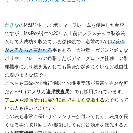
たきな
のM&Pと同じくポリマーフレームを使用した拳銃
ですが、M&Pの誕生の20年以上前にプラスチック製拳銃
として大成功を収めている傑作銃で、名前の17は
17発弾
が入るからと言われる
事もある、大容量マガジンと頑丈な
ポリマーフレームの角張ったボディ、グロック社独自の撃
発機構により銃を落としても暴発が起きにくいなど独自性
の塊のような銃です。
こちらも軍隊や法執行機関での採用実績が豊富で有名な所
だと
FBI（アメリカ連邦捜査局）
でも採用されています。
アニメや漫画それに実写映画でもよく登場する
ので知って
いる人も多いと思います。
この銃も非常に長いサイレンサーが付いており、銃身が長
くなる事の取り回しを犠牲にしても消音効果を優先すると