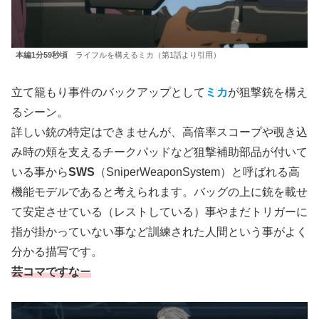
本編1分59秒頃
ライフルを構えるミカ（第1話より引用）
立て籠もり事件のバックアップとして
ミカ
が狙撃銃を構え
るシーン。
詳しい銃の特定はできませんが、高倍率スコープや覗き込
み時の頬を支えるチークパッドなど狙撃補助部品が付いて
いる事から
SWS
（SniperWeaponSystem）と呼ばれる高
機能モデルであると考えられます。バッグの上に銃を載せ
て安定させている（レストしている）事やまだトリガーに
指が掛かっていない事など訓練された人間という事がよく
分かる描写です。
芸コマですな
ー