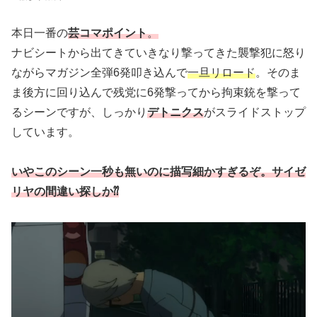
本日一番の
芸コマポイント
。
ナビシートから出てきていきなり撃ってきた襲撃犯に怒り
ながらマガジン全弾6発叩き込んで
一旦リロード
。そのま
ま後方に回り込んで残党に6発撃ってから拘束銃を撃って
るシーンですが、しっかり
デトニクス
がスライドストップ
しています。
いやこのシーン一秒も無いのに描写細かすぎるぞ。サイゼ
リヤの間違い探しか⁇