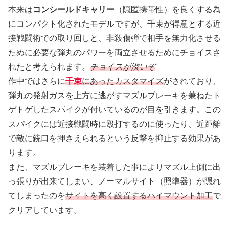
本来は
コンシールドキャリー
（隠匿携帯性）を良くする為
にコンパクト化されたモデルですが、千束が得意とする近
接戦闘術での取り回しと、非殺傷弾で相手を無力化させる
ために必要な弾丸のパワーを両立させるためにチョイスさ
れたと考えられます。
チョイスが
渋いぞ
作中ではさらに
千束
にあったカスタマイズ
がされており、
弾丸の発射ガスを上方に逃がすマズルブレーキを兼ねたト
ゲトゲしたスパイクが付いているのが目を引きます。この
スパイクには近接戦闘時に殴打するのに使ったり、近距離
で敵に銃口を押さえられるという反撃を抑止する効果があ
ります。
また、マズルブレーキを装着した事によりマズル上側に出
っ張りが出来てしまい、ノーマルサイト（照準器）が隠れ
てしまったのを
サイトを高く設置するハイマウント加工
で
クリアしています。