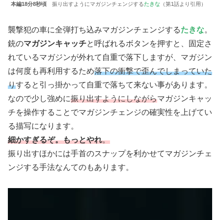
本編18分8秒頃
振り出すようにマガジンチェンジする
たきな
（第1話より引用）
襲撃犯の車に全弾打ち込みマガジンチェンジする
たきな
。
銃の
マガジンキャッチ
と呼ばれるボタンを押すと、固定さ
れているマガジンが外れて自重で落下しますが、マガジン
は何度も再利用するため
落下の衝撃で歪んでしまっていた
り
すると引っ掛かって自重で落ちて来ない事があります。
なので少し強めに
振り出すようにしながら
マガジンキャッ
チを操作することでマガジンチェンジの確実性を上げてい
る描写になります。
細かすぎるぞ。もっとやれ
。
振り出すほかには手首のスナップを利かせてマガジンチェ
ンジする手法なんてのもあります。