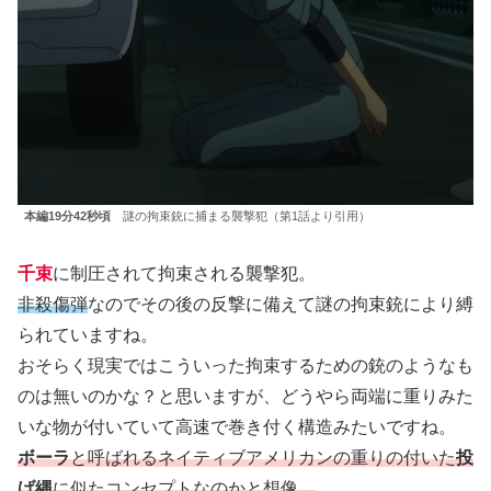
本編19分42秒頃
謎の拘束銃に捕まる襲撃犯（第1話より引用）
千束
に制圧されて拘束される襲撃犯。
非殺傷弾
なのでその後の反撃に備えて謎の拘束銃により縛
られていますね。
おそらく現実ではこういった拘束するための銃のようなも
のは無いのかな？と思いますが、どうやら両端に重りみた
いな物が付いていて高速で巻き付く構造みたいですね。
ボーラ
と呼ばれるネイティブアメリカンの重りの付いた
投
げ縄
に似たコンセプトなのかと想像。