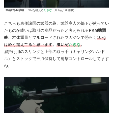
本編2分47秒頃
PKMを構える
たきな
（第1話より引用）
こちらも東側諸国の武器の為、武器商人の部下が使ってい
たものか或いは取引の商品だったと考えられる
PKM機関
銃
。本体重量とフルロードされたマガジンで恐らく
10kg
は軽く超えてると思います
。
凄いぞ
たきな
。
肩掛け用のスリングと上部の取っ手（キャリングハンド
ル）とストックで三点保持して射撃コントロールしてます
ね。