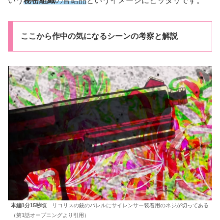
いう
秘密組織
の官給品
というイメージにピッタリです。
ここから作中の気になるシーンの考察と解説
本編1分15秒頃
リコリスの銃のバレルにサイレンサー装着用のネジが切ってある
（第1話オープニングより引用）