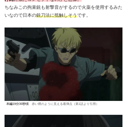
ちなみこの拘束銃も射撃音がするので火薬を使用するみた
いなので日本の
銃刀法に抵触しそう
です。
本編19分30秒頃
赤い煙のように見える着弾点（第1話より引用）