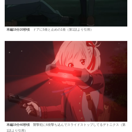
本編19分20秒頃
ドアに5発と止めの1発（第1話より引用）
本編19分40秒頃
襲撃犯に6発撃ち込んでスライドストップしてるデトニクス（第
1話より引用）