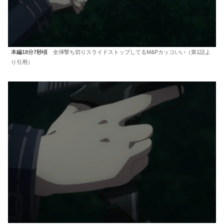
本編18分7秒頃
全弾撃ち切りスライドストップしてるM&Pカッコいい（第1話よ
り引用）